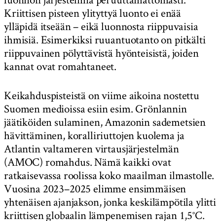
Kriittisen pisteen ylityttyä luonto ei enää
ylläpidä itseään – eikä luonnosta riippuvaisia
ihmisiä. Esimerkiksi ruuantuotanto on pitkälti
riippuvainen pölyttävistä hyönteisistä, joiden
kannat ovat romahtaneet.
Keikahduspisteistä on viime aikoina nostettu
Suomen medioissa esiin esim. Grönlannin
jäätiköiden sulaminen, Amazonin sademetsien
hävittäminen, koralliriuttojen kuolema ja
Atlantin valtameren virtausjärjestelmän
(AMOC) romahdus. Nämä kaikki ovat
ratkaisevassa roolissa koko maailman ilmastolle.
Vuosina 2023–2025 elimme ensimmäisen
yhtenäisen ajanjakson, jonka keskilämpötila ylitti
kriittisen globaalin lämpenemisen rajan 1,5°C.