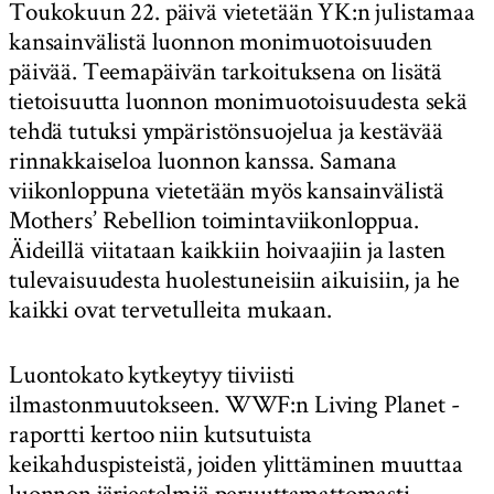
Toukokuun 22. päivä vietetään YK:n julistamaa
kansainvälistä luonnon monimuotoisuuden
päivää. Teemapäivän tarkoituksena on lisätä
tietoisuutta luonnon monimuotoisuudesta sekä
tehdä tutuksi ympäristönsuojelua ja kestävää
rinnakkaiseloa luonnon kanssa. Samana
viikonloppuna vietetään myös kansainvälistä
Mothers’ Rebellion toimintaviikonloppua.
Äideillä viitataan kaikkiin hoivaajiin ja lasten
tulevaisuudesta huolestuneisiin aikuisiin, ja he
kaikki ovat tervetulleita mukaan.
Luontokato kytkeytyy tiiviisti
ilmastonmuutokseen. WWF:n Living Planet -
raportti kertoo niin kutsutuista
keikahduspisteistä, joiden ylittäminen muuttaa
luonnon järjestelmiä peruuttamattomasti.