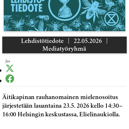
Lehdistötiedote
|
22.05.2026
|
Mediatyöryhmä
Jaa
Äitikapinan rauhanomainen mielenosoitus
järjestetään lauantaina 23.5. 2026 kello 14:30–
16:00 Helsingin keskustassa, Elielinaukiolla.