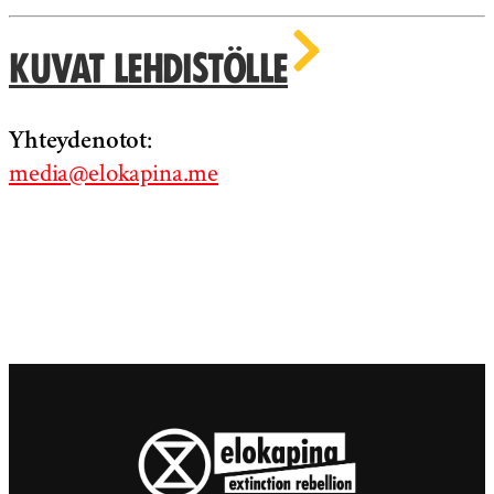
Kuvat lehdistölle
:
Yhteydenotot
media@elokapina.me