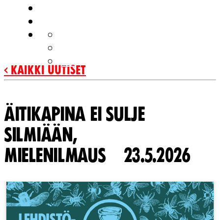
MEISTÄ
OTA YHTEYTTÄ
FI
EN
SV
‹ Kaikki uutiset
ÄITIKAPINA EI SULJE
SILMIÄÄN,
MIELENILMAUS 23.5.2026