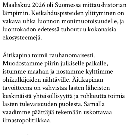
Maaliskuu 2026 oli Suomessa mittaushistorian
lämpimin. Keikahduspisteiden ylittyminen on
vakava uhka luonnon monimuotoisuudelle, ja
luontokadon edetessä tuhoutuu kokonaisia
ekosysteemejä.
Äitikapina toimii rauhanomaisesti.
Muodostamme piirin julkiselle paikalle,
istumme maahan ja nostamme kylttimme
ohikulkijoiden nähtäville. Äitikapinan
tavoitteena on vahvistaa lasten läheisten
keskinäistä yhteisöllisyyttä ja rohkeutta toimia
lasten tulevaisuuden puolesta. Samalla
vaadimme päättäjiä tekemään uskottavaa
ilmastopolitiikkaa.