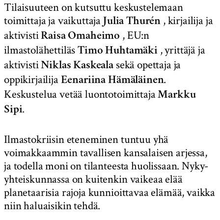
Tilaisuuteen on kutsuttu keskustelemaan
toimittaja ja vaikuttaja
, kirjailija ja
Julia Thurén
aktivisti
, EU:n
Raisa Omaheimo
ilmastolähettiläs
, yrittäjä ja
Timo Huhtamäki
aktivisti
sekä opettaja ja
Niklas Kaskeala
oppikirjailija
.
Eenariina Hämäläinen
Keskustelua vetää luontotoimittaja
Markku
.
Sipi
Ilmastokriisin eteneminen tuntuu yhä
voimakkaammin tavallisen kansalaisen arjessa,
ja todella moni on tilanteesta huolissaan. Nyky-
yhteiskunnassa on kuitenkin vaikeaa elää
planetaarisia rajoja kunnioittavaa elämää, vaikka
niin haluaisikin tehdä.