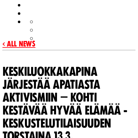
ABOUT US
CONTACT US
FI
EN
SV
‹ All news
KESKILUOKKAKAPINA
JÄRJESTÄÄ APATIASTA
AKTIVISMIIN – KOHTI
KESTÄVÄÄ HYVÄÄ ELÄMÄÄ -
KESKUSTELUTILAISUUDEN
TORSTAINA 13.3.