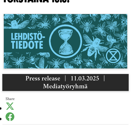
Press release
|
11.03.2025
|
Mediatyöryhmä
Share