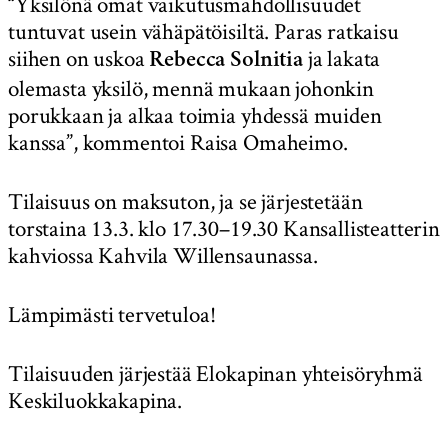
“Yksilönä omat vaikutusmahdollisuudet
tuntuvat usein vähäpätöisiltä. Paras ratkaisu
siihen on uskoa
ja lakata
Rebecca Solnitia
olemasta yksilö, mennä mukaan johonkin
porukkaan ja alkaa toimia yhdessä muiden
kanssa”, kommentoi Raisa Omaheimo.
Tilaisuus on maksuton, ja se järjestetään
torstaina 13.3. klo 17.30–19.30 Kansallisteatterin
kahviossa Kahvila Willensaunassa.
Lämpimästi tervetuloa!
Tilaisuuden järjestää Elokapinan yhteisöryhmä
Keskiluokkakapina.