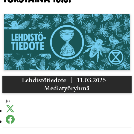
Lehdistötiedote
|
11.03.2025
|
Mediatyöryhmä
Jaa