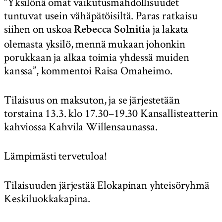
“Yksilönä omat vaikutusmahdollisuudet
tuntuvat usein vähäpätöisiltä. Paras ratkaisu
siihen on uskoa
ja lakata
Rebecca Solnitia
olemasta yksilö, mennä mukaan johonkin
porukkaan ja alkaa toimia yhdessä muiden
kanssa”, kommentoi Raisa Omaheimo.
Tilaisuus on maksuton, ja se järjestetään
torstaina 13.3. klo 17.30–19.30 Kansallisteatterin
kahviossa Kahvila Willensaunassa.
Lämpimästi tervetuloa!
Tilaisuuden järjestää Elokapinan yhteisöryhmä
Keskiluokkakapina.