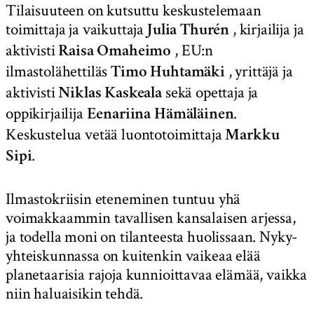
Tilaisuuteen on kutsuttu keskustelemaan
toimittaja ja vaikuttaja
, kirjailija ja
Julia Thurén
aktivisti
, EU:n
Raisa Omaheimo
ilmastolähettiläs
, yrittäjä ja
Timo Huhtamäki
aktivisti
sekä opettaja ja
Niklas Kaskeala
oppikirjailija
.
Eenariina Hämäläinen
Keskustelua vetää luontotoimittaja
Markku
.
Sipi
Ilmastokriisin eteneminen tuntuu yhä
voimakkaammin tavallisen kansalaisen arjessa,
ja todella moni on tilanteesta huolissaan. Nyky-
yhteiskunnassa on kuitenkin vaikeaa elää
planetaarisia rajoja kunnioittavaa elämää, vaikka
niin haluaisikin tehdä.