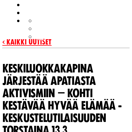
MEISTÄ
OTA YHTEYTTÄ
FI
EN
SV
‹ Kaikki uutiset
KESKILUOKKAKAPINA
JÄRJESTÄÄ APATIASTA
AKTIVISMIIN – KOHTI
KESTÄVÄÄ HYVÄÄ ELÄMÄÄ -
KESKUSTELUTILAISUUDEN
TORSTAINA 13.3.