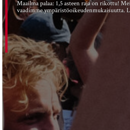
Maailma palaa: 1,5 asteen raja on rikottu! M
vaadimme ympäristöoikeudenmukaisuutta. Liit