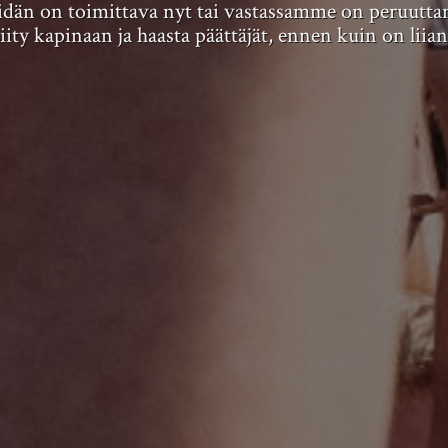
eidän on toimittava nyt tai vastassamme on peruutta
y kapinaan ja haasta päättäjät, ennen kuin on liia