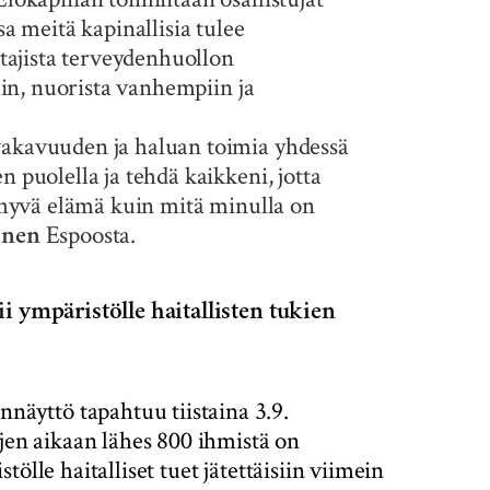
sa meitä kapinallisia tulee
ttajista terveydenhuollon
ihin, nuorista vanhempiin ja
vakavuuden ja haluan toimia yhdessä
n puolella ja tehdä kaikkeni, jotta
ä hyvä elämä kuin mitä minulla on
Espoosta.
inen
i ympäristölle haitallisten tukien
äyttö tapahtuu tiistaina 3.9.
ujen aikaan lähes 800 ihmistä on
ölle haitalliset tuet jätettäisiin viimein