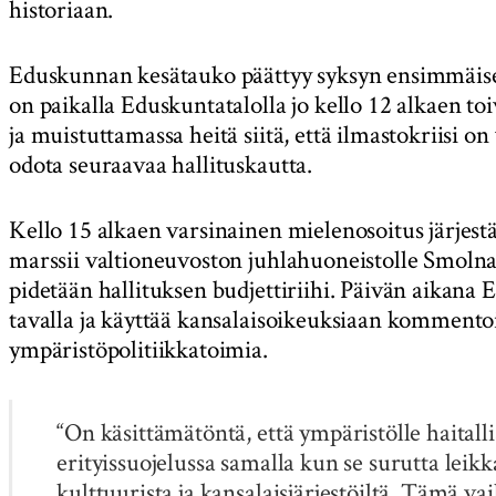
historiaan.
Eduskunnan kesätauko päättyy syksyn ensimmäisee
on paikalla Eduskuntatalolla jo kello 12 alkaen to
ja muistuttamassa heitä siitä, että ilmastokriisi o
odota seuraavaa hallituskautta.
Kello 15 alkaen varsinainen mielenosoitus järjest
marssii valtioneuvoston juhlahuoneistolle Smolnall
pidetään hallituksen budjettiriihi. Päivän aikana 
tavalla ja käyttää kansalaisoikeuksiaan kommento
ympäristöpolitiikkatoimia.
“On käsittämätöntä, että ympäristölle haitalli
erityissuojelussa samalla kun se surutta lei
kulttuurista ja kansalaisjärjestöiltä. Tämä v