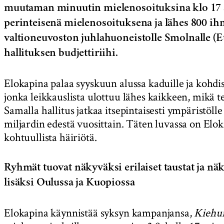
muutaman minuutin mielenosoituksina klo 17 al
perinteisenä mielenosoituksena ja lähes 800 i
valtioneuvoston juhlahuoneistolle Smolnalle (Et
hallituksen budjettiriihi.
Elokapina palaa syyskuun alussa kaduille ja kohdis
jonka leikkauslista ulottuu lähes kaikkeen, mikä
Samalla hallitus jatkaa itsepintaisesti ympäristölle
miljardin edestä vuosittain. Täten luvassa on Elo
kohtuullista häiriötä.
Ryhmät tuovat näkyväksi erilaiset taustat ja 
lisäksi Oulussa ja Kuopiossa
Elokapina käynnistää syksyn kampanjansa,
Kiehum