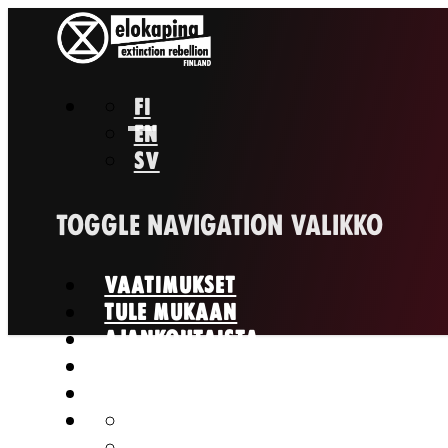
FI
EN
SV
TOGGLE NAVIGATION
VALIKKO
VAATIMUKSET
TULE MUKAAN
AJANKOHTAISTA
MEISTÄ
OTA YHTEYTTÄ
FI
EN