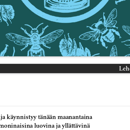
Leh
ja käynnistyy tänään maanantaina
oninaisina luovina ja yllättävinä