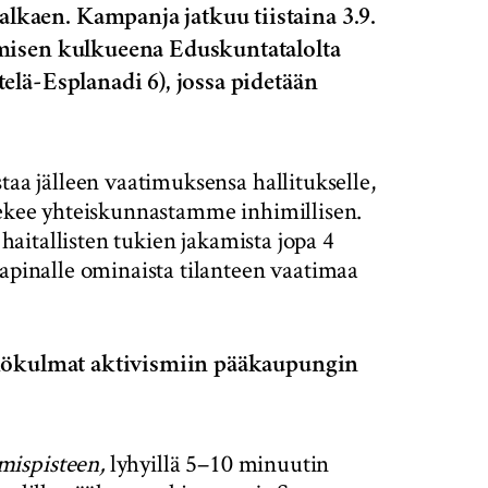
kaen. Kampanja jatkuu tiistaina 3.9.
hmisen kulkueena Eduskuntatalolta
elä-Esplanadi 6), jossa pidetään
taa jälleen vaatimuksensa hallitukselle,
 tekee yhteiskunnastamme inhimillisen.
 haitallisten tukien jakamista jopa 4
kapinalle ominaista tilanteen vaatimaa
näkökulmat aktivismiin pääkaupungin
ispisteen,
lyhyillä 5–10 minuutin