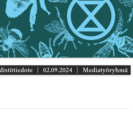
distötiedote
|
02.09.2024
|
Mediatyöryhmä