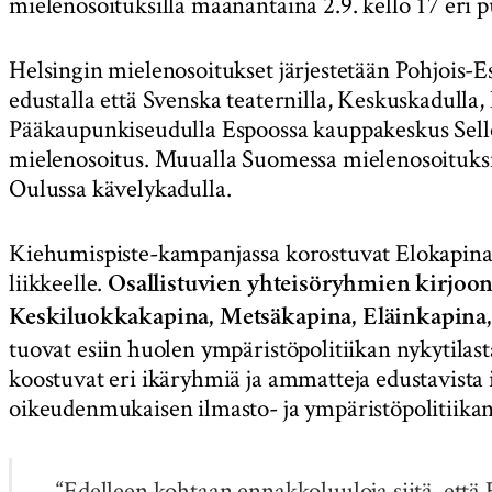
mielenosoituksilla maanantaina 2.9. kello 17 eri 
Helsingin mielenosoitukset järjestetään Pohjois
edustalla että Svenska teaternilla, Keskuskadulla, 
Pääkaupunkiseudulla Espoossa kauppakeskus Sello
mielenosoitus. Muualla Suomessa mielenosoituksia 
Oulussa kävelykadulla.
Kiehumispiste-kampanjassa korostuvat Elokapina
liikkeelle.
Osallistuvien yhteisöryhmien kirjoo
Keskiluokkakapina, Metsäkapina, Eläinkapina, 
tuovat esiin huolen ympäristöpolitiikan nykytila
koostuvat eri ikäryhmiä ja ammatteja edustavista i
oikeudenmukaisen ilmasto- ja ympäristöpolitiikan
“Edelleen kohtaan ennakkoluuloja siitä, että 