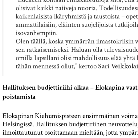
olisivat kaikki naiiveja nuoria. Todellisuudes
kaikenlaisista ikäryhmistä ja taustoista – ope
ammattilaisiin, eläinten suojelijoista tutkijo
isovanhempiin.
Olen täällä, koska ymmärrän ilmastokriisin 
sen ratkaisemiseksi. Haluan olla tulevaisuude
omilla lapsillani olisi mahdollisuus elää yht
tähän mennessä ollut,” kertoo
Sari Veikkola
–
Hallituksen budjettiriihi alkaa
Elokapina vaati
poistamista
Elokapinan Kiehumispisteen ensimmäinen voimann
Helsingissä. Hallituksen budjettiriihen neuvottel
ilmoittautunut osoittamaan mieltään, jotta ympärist