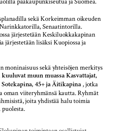
puolilla pääkaupunkiseutua ja Suomea.
-Esplanadilla sekä Korkeimman oikeuden
Narinkkatorilla, Senaatintorilla.
ssa järjestetään Keskiluokkakapinan
järjestetään lisäksi Kuopiossa ja
n moninaisuus sekä yhteisöjen merkitys
n kuuluvat muun muassa Kasvattajat,
, jotka
Sotekapina, 45+ ja Äitikapina
sta oman viiteryhmänsä kautta. Ryhmät
hmisistä, joita yhdistää halu toimia
 puolesta.
Elokapinan toimintaan osallistujat