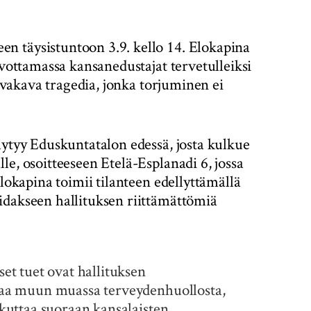
n täysistuntoon 3.9. kello 14. Elokapina
ivottamassa kansanedustajat tervetulleiksi
n vakava tragedia, jonka torjuminen ei
äytyy Eduskuntatalon edessä, josta kulkue
e, osoitteeseen Etelä-Esplanadi 6, jossa
Elokapina toimii tilanteen edellyttämällä
idakseen hallituksen riittämättömiä
set tuet ovat hallituksen
kkaa muun muassa terveydenhuollosta,
aikuttaa suoraan kansalaisten