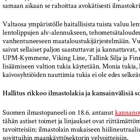
samaan aikaan se rahoittaa avokätisesti ilmastokri
Valtaosa ympäristölle haitallisista tuista valuu l
lentolippujen alv-alennukseen, tehometsätalouden 
vanhentuneeseen maataloustukijärjestelmään. V
saivat sellaiset paljon saastuttavat ja kannattavat,
UPM-Kymmene, Viking Line, Tallink Silja ja Finna
lisäämiseen valtion tukia käytetään. Monia tukia,
kaivosyhtiöiden nauttimia tukia ei ole edes selkeäst
Hallitus rikkoo ilmastolakia ja kansainvälisiä 
Suomen ilmastopaneeli on 18.6. antanut
kannano
tähän astiset toimet ja linjaukset ovat riittämättö
tavoitteisiin: ilmastolain mukaiseen hiilineutraal
sovittuihin maankäyttösektorin velvoitteisiin.