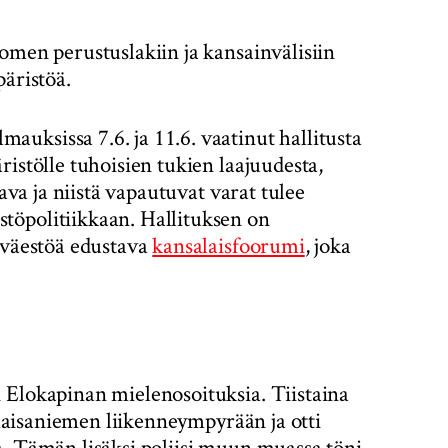
omen perustuslakiin ja kansainvälisiin
päristöä.
uksissa 7.6. ja 11.6. vaatinut hallitusta
istölle tuhoisien tukien laajuudesta,
tava ja niistä vapautuvat varat tulee
töpolitiikkaan. Hallituksen on
 väestöä edustava
kansalaisfoorumi
, joka
 Elokapinan mielenosoituksia. Tiistaina
n Kaisaniemen liikenneympyrään ja otti
a. Tämän lisäksi poliisi muun muassa töni