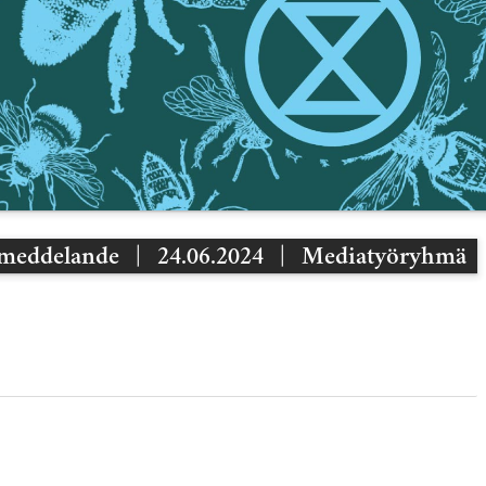
smeddelande
|
24.06.2024
|
Mediatyöryhmä