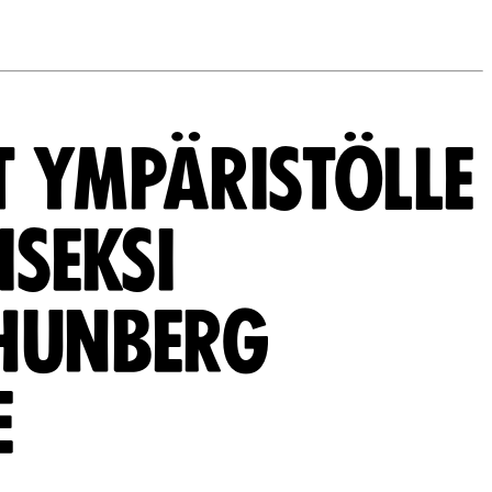
T YMPÄRISTÖLLE
ISEKSI
THUNBERG
E