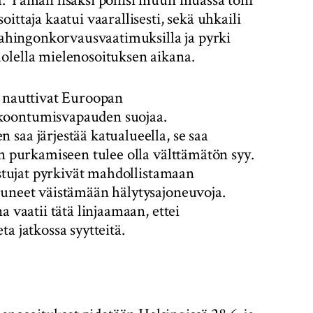
ttaja kaatui vaarallisesti, sekä uhkaili
 vahingonkorvausvaatimuksilla ja pyrki
olella mielenosoituksen aikana.
t nauttivat Euroopan
koontumisvapauden suojaa.
saa järjestää katualueella, se saa
en purkamiseen tulee olla välttämätön syy.
istujat pyrkivät mahdollistamaan
tuneet väistämään hälytysajoneuvoja.
a vaatii tätä linjaamaan, ettei
a jatkossa syytteitä.