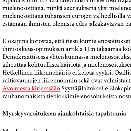
mielenosoittajia, minkä seurauksena yksi mielenosoi
mielenosoittajia tuhansien eurojen valheellisilla
estämään ihmisten olemista edes jalkakäytävän pu
Elokapina korostaa, että tiesulkumielenosoitukse
ihmisoikeussopimuksen artikla 11:n takaamaa ko
Demokraattisessa yhteiskunnassa mielenosoituksen 
aiheuttaa kohtuullista häiriötä ja mielenosoituks
Hetkellinen liikennehäiriö ei kelpaa syyksi. Osall
raitiovaunujen liikennöinnin sekä ovat valmistau
Avoimessa kirjeessään
Syyttäjälaitokselle Elokapin
rauhanomaisista tieblokkimielenosoituksista nostet
Myrskyvaroituksen ajankohtaisia tapahtumia