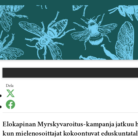
Dela
Elokapinan Myrskyvaroitus-kampanja jatkuu hu
kun mielenosoittajat kokoontuvat eduskuntatalo