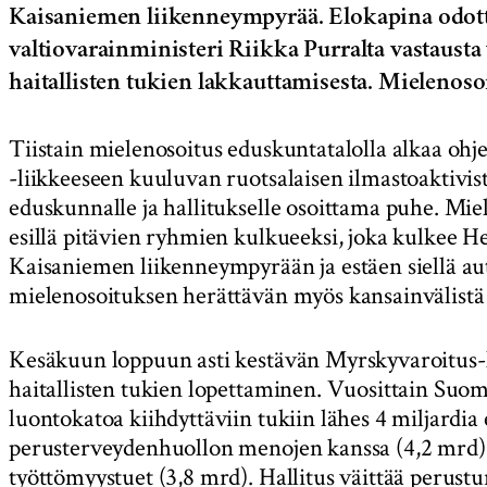
Kaisaniemen liikenneympyrää. Elokapina odotta
valtiovarainministeri Riikka Purralta vastausta
haitallisten tukien lakkauttamisesta. Mielenoso
Tiistain mielenosoitus eduskuntatalolla alkaa ohj
-liikkeeseen kuuluvan ruotsalaisen ilmastoaktiv
eduskunnalle ja hallitukselle osoittama puhe. Miel
esillä pitävien ryhmien kulkueeksi, joka kulkee H
Kaisaniemen liikenneympyrään ja estäen siellä au
mielenosoituksen herättävän myös kansainvälistä
Kesäkuun loppuun asti kestävän Myrskyvaroitus
haitallisten tukien lopettaminen. Vuosittain Suome
luontokatoa kiihdyttäviin tukiin lähes 4 miljardi
perusterveydenhuollon menojen kanssa (4,2 mrd),
työttömyystuet (3,8 mrd). Hallitus väittää perust