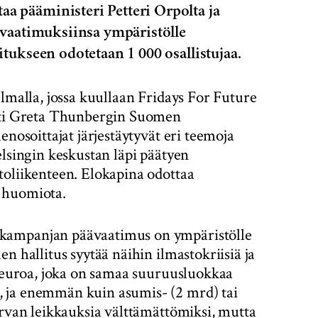
a pääministeri Petteri Orpolta ja
 vaatimuksiinsa ympäristölle
itukseen odotetaan 1 000 osallistujaa.
elmalla, jossa kuullaan Fridays For Future
isti Greta Thunbergin Suomen
enosoittajat järjestäytyvät eri teemoja
elsingin keskustan läpi päätyen
toliikenteen. Elokapina odottaa
 huomiota.
-kampanjan päävaatimus on ympäristölle
n hallitus syytää näihin ilmastokriisiä ja
a euroa, joka on samaa suuruusluokkaa
 ja enemmän kuin asumis- (2 mrd) tai
urvan leikkauksia välttämättömiksi, mutta