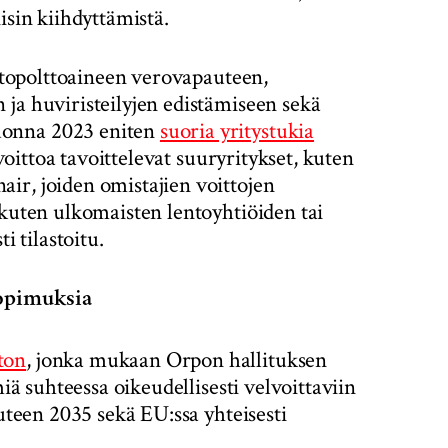
isin kiihdyttämistä.
entopolttoaineen verovapauteen,
ja huviristeilyjen edistämiseen sekä
uonna 2023 eniten
suoria yritystukia
 voittoa tavoittelevat suuryritykset, kuten
ir, joiden omistajien voittojen
 kuten ulkomaisten lentoyhtiöiden tai
i tilastoitu.
sopimuksia
ton
, jonka mukaan Orpon hallituksen
miä suhteessa oikeudellisesti velvoittaviin
iuteen 2035 sekä EU:ssa yhteisesti