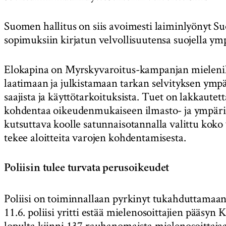
Suomen hallitus on siis avoimesti laiminlyönyt Su
sopimuksiin kirjatun velvollisuutensa suojella ym
Elokapina on Myrskyvaroitus-kampanjan mielenilma
laatimaan ja julkistamaan tarkan selvityksen ympär
saajista ja käyttötarkoituksista. Tuet on lakkautet
kohdentaa oikeudenmukaiseen ilmasto- ja ympäris
kutsuttava koolle satunnaisotannalla valittu koko
tekee aloitteita varojen kohdentamisesta.
Poliisin tulee turvata perusoikeudet
Poliisi on toiminnallaan pyrkinyt tukahduttamaan
11.6. poliisi yritti estää mielenosoittajien pääsy
lopulta kiinni 137 rauhanomaista mielenosoittaja