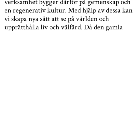
verksamhet bygger därför på gemenskap och
en regenerativ kultur. Med hjälp av dessa kan
vi skapa nya sätt att se på världen och
upprätthålla liv och välfärd. Då den gamla
världens värderingar faller ihop är det viktigt
att skapa något nytt och bättre i stället, en
livsstil som tar i beaktande välståndet för
människor, djur och hela ekosystemet.
På drygt ett år har Elokapina vuxit från ett
tjugotal ivriga rebeller till en nationell
rörelse med hundratals aktiva rebeller i ett
Vårt uppdrag är att skapa
flertal olika städer.
en massrörelse, som med sina aktioner kan
störa den vanliga vardagen så att ingen kan
förbise klimat- och miljökrisen. Vi bryter vissa